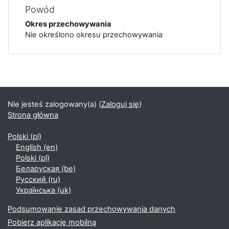
Powód
Okres przechowywania
Nie określono okresu przechowywania
Bloki
Bloki uzupełniające
Nie jesteś zalogowany(a) (
Zaloguj się
)
Strona główna
Polski ‎(pl)‎
English ‎(en)‎
Polski ‎(pl)‎
Беларуская ‎(be)‎
Русский ‎(ru)‎
Українська ‎(uk)‎
Podsumowanie zasad przechowywania danych
Pobierz aplikację mobilną